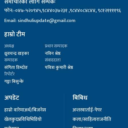
समाचारका लागि सम्पर्कः
फोन:-०४७-५२०९४५,९८४४०३७२३१ ,९८४४०८४८४४, ९८१२११११९६
Email: sindhuliupdate@gmail.com
हाम्रो टीम
अध्यक्ष
प्रधान सम्पादक
ध्रुवचन्द्र खड्का
नविन श्रेष्ठ
सम्पादक
संवाददाता
संगिता डिम्दोङ
पवित्रा कुमारी श्रेष्ठ
रिपोर्टर
गङ्गा बिसुन्के
अपडेट
बिबिध
हाम्रो वारेमा
अर्थ/बिजनेस
अन्तरवार्ता
ई-पेपर
खेलकुद
प्रविधि
भिडियो
कला/साहित्य
राजनीति