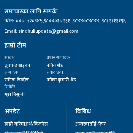
समाचारका लागि सम्पर्कः
फोन:-०४७-५२०९४५,९८४४०३७२३१ ,९८४४०८४८४४, ९८१२११११९६
Email: sindhuliupdate@gmail.com
हाम्रो टीम
अध्यक्ष
प्रधान सम्पादक
ध्रुवचन्द्र खड्का
नविन श्रेष्ठ
सम्पादक
संवाददाता
संगिता डिम्दोङ
पवित्रा कुमारी श्रेष्ठ
रिपोर्टर
गङ्गा बिसुन्के
अपडेट
बिबिध
हाम्रो वारेमा
अर्थ/बिजनेस
अन्तरवार्ता
ई-पेपर