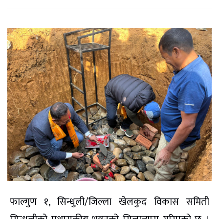
फाल्गुण १, सिन्धुली/जिल्ला खेलकुद विकास समिती