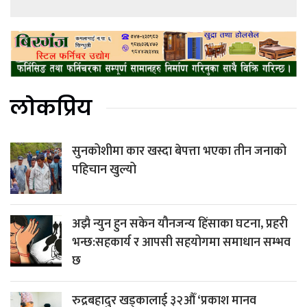
लोकप्रिय
सुनकोशीमा कार खस्दा बेपत्ता भएका तीन जनाको
पहिचान खुल्यो
अझै न्युन हुन सकेन यौनजन्य हिंसाका घटना, प्रहरी
भन्छ:सहकार्य र आपसी सहयोगमा समाधान सम्भव
छ
रुद्रबहादुर खड्कालाई ३२औँ ‘प्रकाश मानव