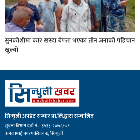
सुनकोशीमा कार खस्दा बेपत्ता भएका तीन जनाको पहिचान
खुल्यो
सिन्धुली अपडेट सन्चार प्रा.लि.द्वारा सन्चालित
सूचना विभाग दर्ता नं.– ३५१३-२०७८/७९
कमलामाई नगरपालिका-६, सिन्धुली