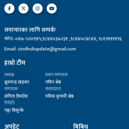
समाचारका लागि सम्पर्कः
फोन:-०४७-५२०९४५,९८४४०३७२३१ ,९८४४०८४८४४, ९८१२११११९६
Email: sindhuliupdate@gmail.com
हाम्रो टीम
अध्यक्ष
प्रधान सम्पादक
ध्रुवचन्द्र खड्का
नविन श्रेष्ठ
सम्पादक
संवाददाता
संगिता डिम्दोङ
पवित्रा कुमारी श्रेष्ठ
रिपोर्टर
गङ्गा बिसुन्के
अपडेट
बिबिध