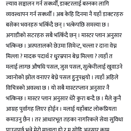
ल्याव सञ्चालन गर्न सक्थ्यौँ, डाक्टरलाई बस्नका लागि
व्यवस्थापन गर्न सक्थ्यौँ । अब केहि दिनमा नै यहाँ डाक्टरहरु
बसेका भवनहरु भत्किँदै छन् । भत्केपछि समस्या छ ।
अगाडीको सटरहरु सबै भत्किँदै छन् । मास्टर प्लान अनुसार
भत्किन्छ । अस्पतालको छेउमा सिमेन्ट, चल्ला र दाना वेच्न
मिल्ला ? मादक पदार्थ र धु्रम्रपान बेच्न मिल्ला ? त्यहाँ त
मलाई लाग्छ औषधि पसल, जुस पसल, सुत्केरीलाई खुवाउने
ज्वानोको झोल वनाएर बेच्ने पसल हुुनुपथ्र्यो । त्यहाँ अहिले
विचित्रको अवस्था छ । यो सबै मास्टरप्लान अनुसार नै
भत्किन्छ । मास्टर प्लान अनुसार धेरै कुरा बन्दै छ । मैले कुनै
आग्रह पुर्वागह लिएर होईन । मलाई यहाँबाट लोकप्रियता
कमाउनु छैन । तर आधारभूत तहका नागरिकले सेवा सुविधा
पाउनुपर्छ भन्ने मेरो मान्यता हो र म सोहि अनुसार काम