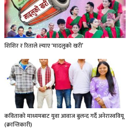
शिशिर र रिताले ल्याए ‘मादलुको खरी’
कविताको माध्यमबाट युवा आवाज बुलन्द गर्दै अनेरास्ववियू
(क्रान्तिकारी)