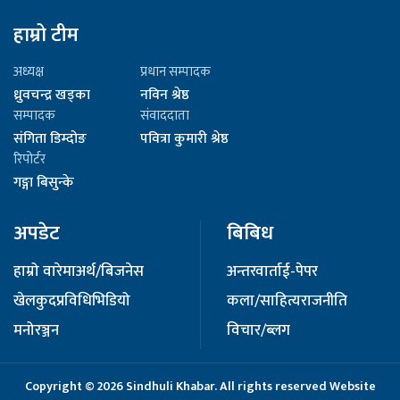
हाम्रो टीम
अध्यक्ष
प्रधान सम्पादक
ध्रुवचन्द्र खड्का
नविन श्रेष्ठ
सम्पादक
संवाददाता
संगिता डिम्दोङ
पवित्रा कुमारी श्रेष्ठ
रिपोर्टर
गङ्गा बिसुन्के
अपडेट
बिबिध
हाम्रो वारेमा
अर्थ/बिजनेस
अन्तरवार्ता
ई-पेपर
खेलकुद
प्रविधि
भिडियो
कला/साहित्य
राजनीति
मनोरञ्जन
विचार/ब्लग
Copyright © 2026 Sindhuli Khabar. All rights reserved Website