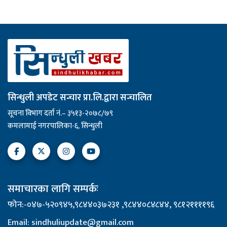
सिन्धुली अपडेट सन्चार प्रा.लि.द्वारा सन्चालित
सूचना विभाग दर्ता नं.– ३५१३-२०७८/७९
कमलामाई नगरपालिका-६, सिन्धुली
समाचारका लागि सम्पर्कः
फोन:-०४७-५२०९४५,९८४४०३७२३१ ,९८४४०८४८४४, ९८१२११११९६
Email: sindhuliupdate@gmail.com