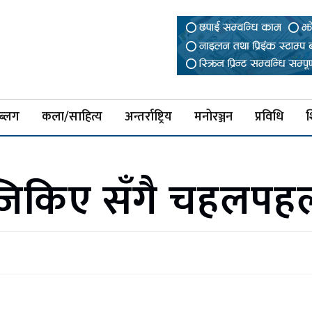
ब्लग
कला/साहित्य
अन्तर्राष्ट्रिय
मनोरञ्जन
प्रविधि
श
ि नजिकिए सँगै चहलपह