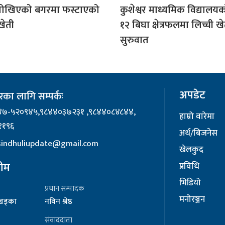
पोखिएको बगरमा फस्टाएको
कुशेश्वर माध्यमिक विद्यालय
खेती
१२ बिघा क्षेत्रफलमा लिच्ची ख
सुरुवात
अपडेट
का लागि सम्पर्कः
४७-५२०९४५,९८४४०३७२३१ ,९८४४०८४८४४,
हाम्रो वारेमा
११९६
अर्थ/बिजनेस
 sindhuliupdate@gmail.com
खेलकुद
टीम
प्रविधि
भिडियो
प्रधान सम्पादक
मनोरञ्जन
र खड्का
नविन श्रेष्ठ
संवाददाता