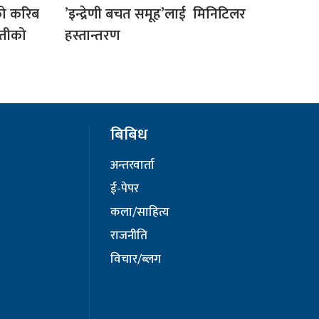
को करिब
’इन्द्रेणी बचत समूह’लाई मिनिटिलर
ेतीको
हस्तान्तरण
बिबिध
अन्तरवार्ता
ई-पेपर
कला/साहित्य
राजनीति
विचार/ब्लग