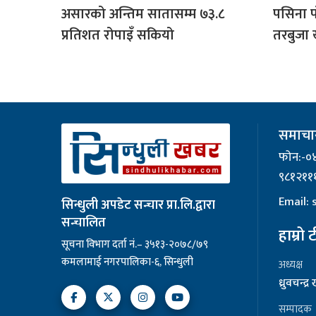
असारको अन्तिम सातासम्म ७३.८
पसिना 
प्रतिशत रोपाइँ सकियो
तरबुजा 
समाचार
फोन:-०
९८१२११
Email:
सिन्धुली अपडेट सन्चार प्रा.लि.द्वारा
सन्चालित
हाम्रो 
सूचना विभाग दर्ता नं.– ३५१३-२०७८/७९
कमलामाई नगरपालिका-६, सिन्धुली
अध्यक्ष
ध्रुवचन्द्
सम्पादक