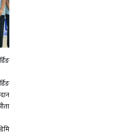
्डिङ
्डिङ
रदान
पीता
डेमि