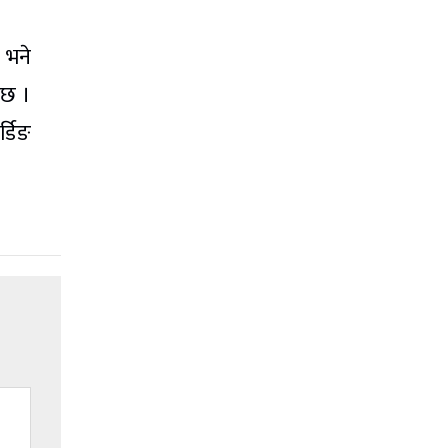
 भने
 छ ।
्डिङ