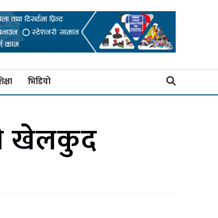
िक्षा
भिडियो
पी खेलकुद