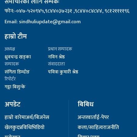
समाचारका लागि सम्पर्कः
फोन:-०४७-५२०९४५,९८४४०३७२३१ ,९८४४०८४८४४, ९८१२११११९६
Email: sindhuliupdate@gmail.com
हाम्रो टीम
अध्यक्ष
प्रधान सम्पादक
ध्रुवचन्द्र खड्का
नविन श्रेष्ठ
सम्पादक
संवाददाता
संगिता डिम्दोङ
पवित्रा कुमारी श्रेष्ठ
रिपोर्टर
गङ्गा बिसुन्के
अपडेट
बिबिध
हाम्रो वारेमा
अर्थ/बिजनेस
अन्तरवार्ता
ई-पेपर
खेलकुद
प्रविधि
भिडियो
कला/साहित्य
राजनीति