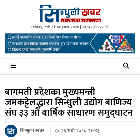
Friday, 7th of August 2026 | २०८३ साउन २२ गते
Sindhuli Khabar
News from Sindhuli Nepal
बागमती प्रदेशका मुख्यमन्त्री
जमकट्टेलद्धारा सिन्धुली उद्योग बाणिज्य
संघ ३३ औँ बार्षिक साधारण समुद्घाटन
सिन्धुली खबर
२६ भदौ २०८० २१:४३