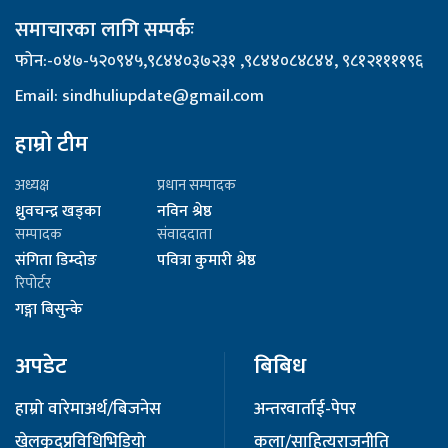
समाचारका लागि सम्पर्कः
फोन:-०४७-५२०९४५,९८४४०३७२३१ ,९८४४०८४८४४, ९८१२११११९६
Email: sindhuliupdate@gmail.com
हाम्रो टीम
अध्यक्ष
प्रधान सम्पादक
ध्रुवचन्द्र खड्का
नविन श्रेष्ठ
सम्पादक
संवाददाता
संगिता डिम्दोङ
पवित्रा कुमारी श्रेष्ठ
रिपोर्टर
गङ्गा बिसुन्के
अपडेट
बिबिध
हाम्रो वारेमा
अर्थ/बिजनेस
अन्तरवार्ता
ई-पेपर
खेलकुद
प्रविधि
भिडियो
कला/साहित्य
राजनीति