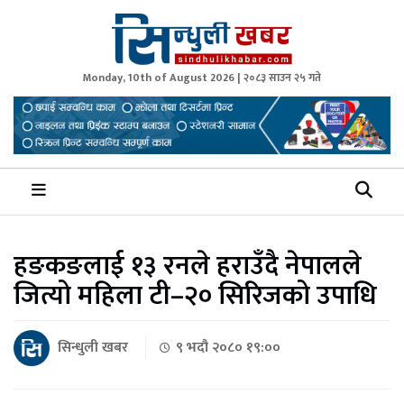
Monday, 10th of August 2026 | २०८३ साउन २५ गते
Sindhuli Khabar
News from Sindhuli Nepal
हङकङलाई १३ रनले हराउँदै नेपालले
जित्यो महिला टी–२० सिरिजको उपाधि
सिन्धुली खबर
९ भदौ २०८० १९:००