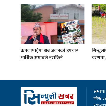
कमलामाईमा अब जलनको उपचार
सिन्धुली
आर्थिक अभावले नरोकिने
चरणमा,त
समाचार
फोन:-०
९८१२११