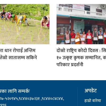
मा धान रोपाइँ अन्तिम
दोस्रो राष्ट्रिय कोदो दिवस : स
ेस्रो सातासम्म सकिने
१० उत्कृष्ट कृषक सम्मानित, 
परिकार प्रदर्शनी
अपडेट
का लागि सम्पर्कः
४७-५२०९४५,९८४४०३७२३१ ,९८४४०८४८४४,
हाम्रो वारेमा
११९६