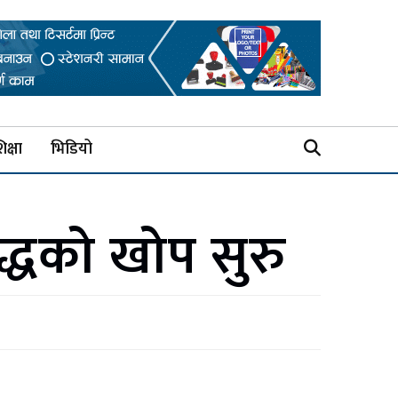
िक्षा
भिडियो
द्धको खोप सुरु