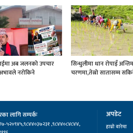
ईमा अब जलनको उपचार
सिन्धुलीमा धान रोपाइँ अन्ति
अभावले नरोकिने
चरणमा,तेस्रो सातासम्म सकिन
अपडेट
का लागि सम्पर्कः
४७-५२०९४५,९८४४०३७२३१ ,९८४४०८४८४४,
हाम्रो वारेमा
११९६