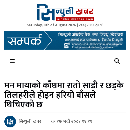
Saturday, 8th of August 2026 | २०८३ साउन २३ गते
Sindhuli Khabar
News from Sindhuli Nepal
मन मायाको काँधमा रातो साडी र छड्के
तिलहरीले होइन हरियो बाँसले
थिचिएको छ
सिन्धुली खबर
१७ भदौ २०८१ ११:११