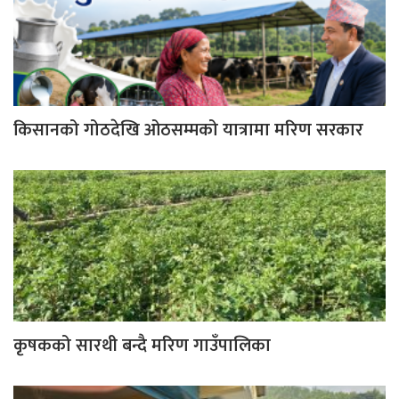
किसानको गोठदेखि ओठसम्मको यात्रामा मरिण सरकार
कृषकको सारथी बन्दै मरिण गाउँपालिका