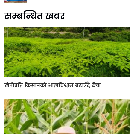
सम्बन्धित खबर
खेतीप्रति किसानको आत्मविश्वास बढाउँदै ढैँचा