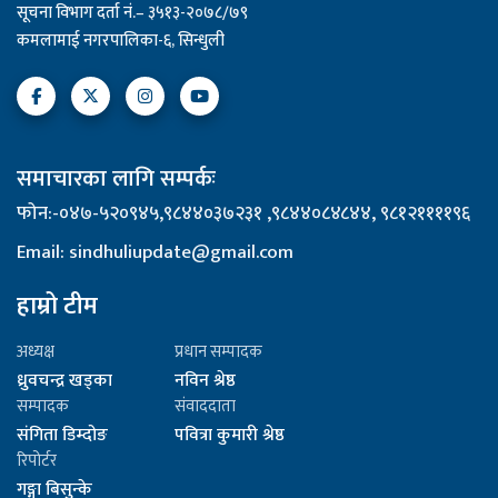
सूचना विभाग दर्ता नं.– ३५१३-२०७८/७९
कमलामाई नगरपालिका-६, सिन्धुली
समाचारका लागि सम्पर्कः
फोन:-०४७-५२०९४५,९८४४०३७२३१ ,९८४४०८४८४४, ९८१२११११९६
Email: sindhuliupdate@gmail.com
हाम्रो टीम
अध्यक्ष
प्रधान सम्पादक
ध्रुवचन्द्र खड्का
नविन श्रेष्ठ
सम्पादक
संवाददाता
संगिता डिम्दोङ
पवित्रा कुमारी श्रेष्ठ
रिपोर्टर
गङ्गा बिसुन्के