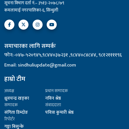
सूचना विभाग दर्ता नं.– ३५१३-२०७८/७९
कमलामाई नगरपालिका-६, सिन्धुली
समाचारका लागि सम्पर्कः
फोन:-०४७-५२०९४५,९८४४०३७२३१ ,९८४४०८४८४४, ९८१२११११९६
Email: sindhuliupdate@gmail.com
हाम्रो टीम
अध्यक्ष
प्रधान सम्पादक
ध्रुवचन्द्र खड्का
नविन श्रेष्ठ
सम्पादक
संवाददाता
संगिता डिम्दोङ
पवित्रा कुमारी श्रेष्ठ
रिपोर्टर
गङ्गा बिसुन्के