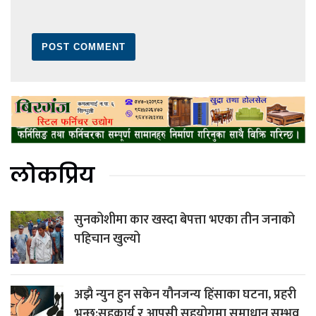
लोकप्रिय
सुनकोशीमा कार खस्दा बेपत्ता भएका तीन जनाको
पहिचान खुल्यो
अझै न्युन हुन सकेन यौनजन्य हिंसाका घटना, प्रहरी
भन्छ:सहकार्य र आपसी सहयोगमा समाधान सम्भव