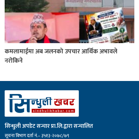
कमलामाईमा अब जलनको उपचार आर्थिक अभावले
नरोकिने
सिन्धुली अपडेट सन्चार प्रा.लि.द्वारा सन्चालित
सूचना विभाग दर्ता नं.– ३५१३-२०७८/७९