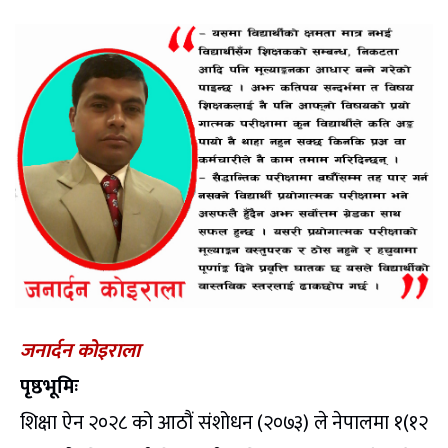
जनार्दन कोइराला
पृष्ठभूमिः
शिक्षा ऐन २०२८ को आठौं संशोधन (२०७३) ले नेपालमा १(१२