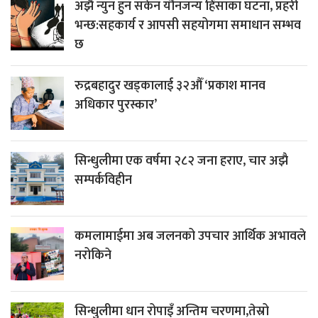
अझै न्युन हुन सकेन यौनजन्य हिंसाका घटना, प्रहरी
भन्छ:सहकार्य र आपसी सहयोगमा समाधान सम्भव
छ
रुद्रबहादुर खड्कालाई ३२औँ ‘प्रकाश मानव
अधिकार पुरस्कार’
सिन्धुलीमा एक वर्षमा २८२ जना हराए, चार अझै
सम्पर्कविहीन
कमलामाईमा अब जलनको उपचार आर्थिक अभावले
नरोकिने
सिन्धुलीमा धान रोपाइँ अन्तिम चरणमा,तेस्रो