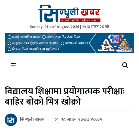
Sunday, 9th of August 2026 | २०८३ साउन २४ गते
Sindhuli Khabar
News from Sindhuli Nepal
विद्यालय शिक्षामा प्रयोगात्मक परीक्षाः
बाहिर बोक्रो भित्र खोक्रो
सिन्धुली खबर
२८ साउन २०७७ १०:२५