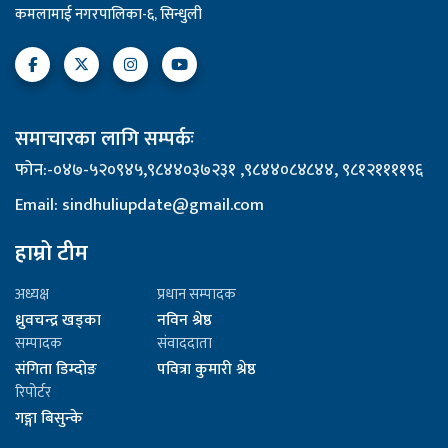
कमलामाई नगरपालिका-६, सिन्धुली
समाचारका लागि सम्पर्कः
फोन:-०४७-५२०९४५,९८४४०३७२३१ ,९८४४०८४८४४, ९८१२११११९६
Email: sindhuliupdate@gmail.com
हाम्रो टीम
अध्यक्ष
प्रधान सम्पादक
ध्रुवचन्द्र खड्का
नविन श्रेष्ठ
सम्पादक
संवाददाता
संगिता डिम्दोङ
पवित्रा कुमारी श्रेष्ठ
रिपोर्टर
गङ्गा बिसुन्के