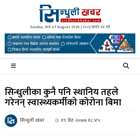
Sunday, 9th of August 2026 | २०८३ साउन २४ गते
Sindhuli Khabar
News from Sindhuli Nepal
सिन्धुलीका कुनै पनि स्थानिय तहले
गरेनन् स्वास्थ्यकर्मीको कोरोना बिमा
सिन्धुली खबर
१९ जेठ २०७७ १८:४५