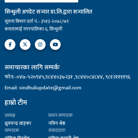
सिन्धुली अपडेट सन्चार प्रा.लि.द्वारा सन्चालित
सूचना विभाग दर्ता नं.– ३५१३-२०७८/७९
कमलामाई नगरपालिका-६, सिन्धुली
समाचारका लागि सम्पर्कः
फोन:-०४७-५२०९४५,९८४४०३७२३१ ,९८४४०८४८४४, ९८१२११११९६
Email: sindhuliupdate@gmail.com
हाम्रो टीम
अध्यक्ष
प्रधान सम्पादक
ध्रुवचन्द्र खड्का
नविन श्रेष्ठ
सम्पादक
संवाददाता