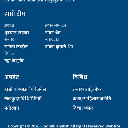
Email: sindhuliupdate@gmail.com
हाम्रो टीम
अध्यक्ष
प्रधान सम्पादक
ध्रुवचन्द्र खड्का
नविन श्रेष्ठ
सम्पादक
संवाददाता
संगिता डिम्दोङ
पवित्रा कुमारी श्रेष्ठ
रिपोर्टर
गङ्गा बिसुन्के
अपडेट
बिबिध
हाम्रो वारेमा
अर्थ/बिजनेस
अन्तरवार्ता
ई-पेपर
खेलकुद
प्रविधि
भिडियो
कला/साहित्य
राजनीति
मनोरञ्जन
विचार/ब्लग
Copyright © 2026 Sindhuli Khabar. All rights reserved Website