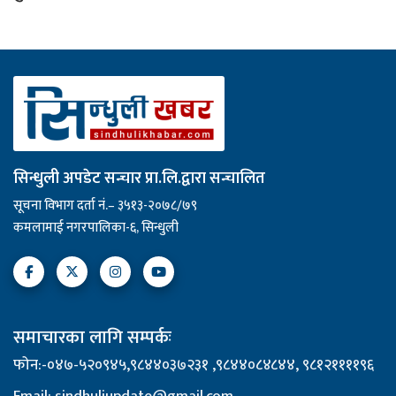
सिन्धुली अपडेट सन्चार प्रा.लि.द्वारा सन्चालित
सूचना विभाग दर्ता नं.– ३५१३-२०७८/७९
कमलामाई नगरपालिका-६, सिन्धुली
समाचारका लागि सम्पर्कः
फोन:-०४७-५२०९४५,९८४४०३७२३१ ,९८४४०८४८४४, ९८१२११११९६