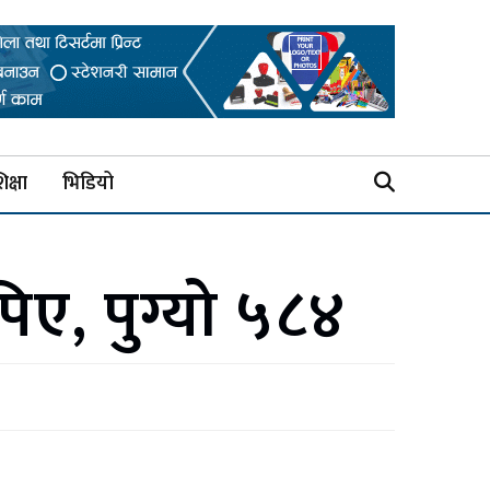
िक्षा
भिडियो
िए, पुग्यो ५८४