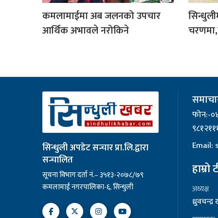
कमलामाईमा अब जलनको उपचार
सिन्धुली
आर्थिक अभावले नरोकिने
चरणमा,त
समाचार
फोन:-०
९८१२११
Email:
सिन्धुली अपडेट सन्चार प्रा.लि.द्वारा
सन्चालित
हाम्रो 
सूचना विभाग दर्ता नं.– ३५१३-२०७८/७९
कमलामाई नगरपालिका-६, सिन्धुली
अध्यक्ष
ध्रुवचन्द्