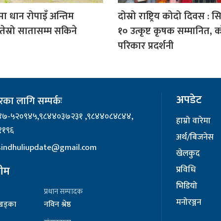
मा धान रोपाइँ अन्तिम
दोस्रो राष्ट्रिय कोदो दिवस : स
ेस्रो सातासम्म सकिने
१० उत्कृष्ट कृषक सम्मानित, 
परिकार प्रदर्शनी
अपडेट
का लागि सम्पर्कः
४७-५२०९४५,९८४४०३७२३१ ,९८४४०८४८४४,
हाम्रो वारेमा
११९६
अर्थ/बिजनेस
 sindhuliupdate@gmail.com
खेलकुद
टीम
प्रविधि
भिडियो
प्रधान सम्पादक
मनोरञ्जन
र खड्का
नविन श्रेष्ठ