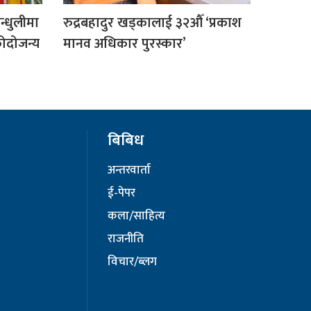
िन्धुलीमा
रुद्रबहादुर खड्कालाई ३२औँ ‘प्रकाश
कोदोजन्य
मानव अधिकार पुरस्कार’
बिबिध
अन्तरवार्ता
ई-पेपर
कला/साहित्य
राजनीति
विचार/ब्लग