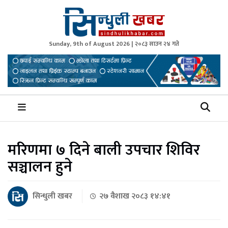
Sunday, 9th of August 2026 | २०८३ साउन २४ गते
Sindhuli Khabar
News from Sindhuli Nepal
मरिणमा ७ दिने बाली उपचार शिविर
सञ्चालन हुने
सिन्धुली खबर
२७ वैशाख २०८३ १४:४१