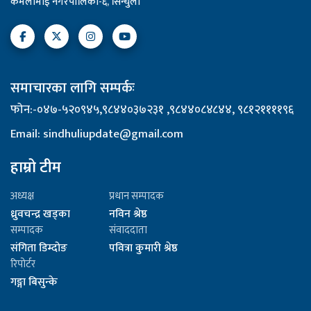
कमलामाई नगरपालिका-६, सिन्धुली
समाचारका लागि सम्पर्कः
फोन:-०४७-५२०९४५,९८४४०३७२३१ ,९८४४०८४८४४, ९८१२११११९६
Email: sindhuliupdate@gmail.com
हाम्रो टीम
अध्यक्ष
प्रधान सम्पादक
ध्रुवचन्द्र खड्का
नविन श्रेष्ठ
सम्पादक
संवाददाता
संगिता डिम्दोङ
पवित्रा कुमारी श्रेष्ठ
रिपोर्टर
गङ्गा बिसुन्के