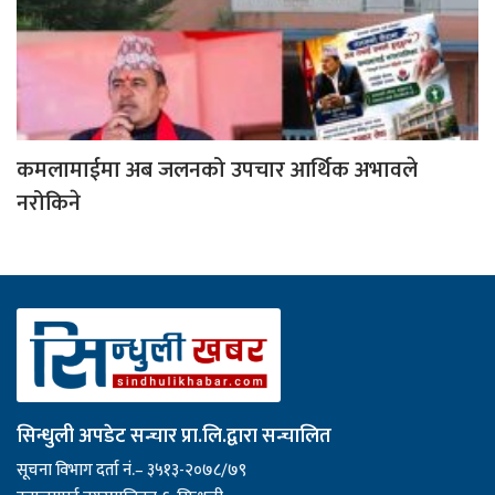
कमलामाईमा अब जलनको उपचार आर्थिक अभावले
नरोकिने
सिन्धुली अपडेट सन्चार प्रा.लि.द्वारा सन्चालित
सूचना विभाग दर्ता नं.– ३५१३-२०७८/७९