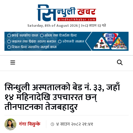
Saturday, 8th of August 2026 | २०८३ साउन २३ गते
Sindhuli Khabar
News from Sindhuli Nepal
सिन्धुली अस्पतालको बेड नं. ३३, जहाँ
१४ महिनादेखि उपचाररत छन्
तीनपाटनका तेजबहादुर
गंगा विसु‌न्के
४ साउन २०८२ २१:४१