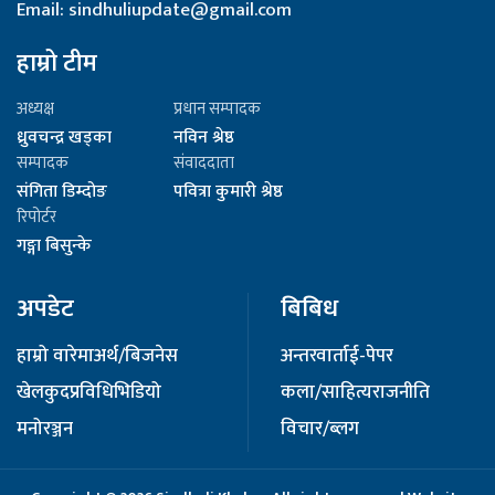
Email: sindhuliupdate@gmail.com
हाम्रो टीम
अध्यक्ष
प्रधान सम्पादक
ध्रुवचन्द्र खड्का
नविन श्रेष्ठ
सम्पादक
संवाददाता
संगिता डिम्दोङ
पवित्रा कुमारी श्रेष्ठ
रिपोर्टर
गङ्गा बिसुन्के
अपडेट
बिबिध
हाम्रो वारेमा
अर्थ/बिजनेस
अन्तरवार्ता
ई-पेपर
खेलकुद
प्रविधि
भिडियो
कला/साहित्य
राजनीति
मनोरञ्जन
विचार/ब्लग