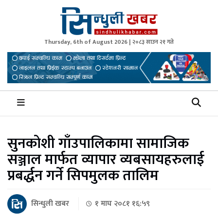
Thursday, 6th of August 2026 | २०८३ साउन २१ गते
Sindhuli Khabar
News from Sindhuli Nepal
सुनकोशी गाँउपालिकामा सामाजिक
सञ्जाल मार्फत व्यापार व्यबसायहरुलाई
प्रबर्द्धन गर्ने सिपमुलक तालिम
सिन्धुली खबर
१ माघ २०८१ १६:५९