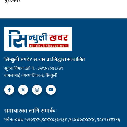
सिन्धुली अपडेट सन्चार प्रा.लि.द्वारा सन्चालित
सूचना विभाग दर्ता नं.– ३५१३-२०७८/७९
कमलामाई नगरपालिका-६, सिन्धुली
समाचारका लागि सम्पर्कः
फोन:-०४७-५२०९४५,९८४४०३७२३१ ,९८४४०८४८४४, ९८१२११११९६