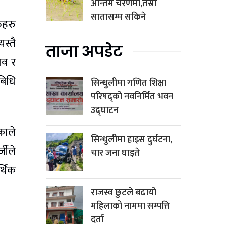
अन्तिम चरणमा,तेस्रो
सातासम्म सकिने
ुहरु
स्तै
ताजा अपडेट
ाव र
बिधि
सिन्धुलीमा गणित शिक्षा
परिषद्को नवनिर्मित भवन
उद्घाटन
काले
सिन्धुलीमा हाइस दुर्घटना,
जीले
चार जना घाइते
्थिक
राजस्व छुटले बढायो
महिलाको नाममा सम्पत्ति
दर्ता