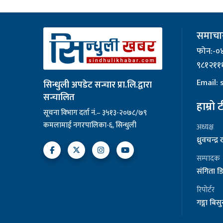
समाचार
फोन:-०
९८१२११
Email:
सिन्धुली अपडेट सन्चार प्रा.लि.द्वारा
सन्चालित
हाम्रो 
सूचना विभाग दर्ता नं.– ३५१३-२०७८/७९
कमलामाई नगरपालिका-६, सिन्धुली
अध्यक्ष
ध्रुवचन्द्
सम्पादक
संगिता डि
रिपोर्टर
गङ्गा बिसुन