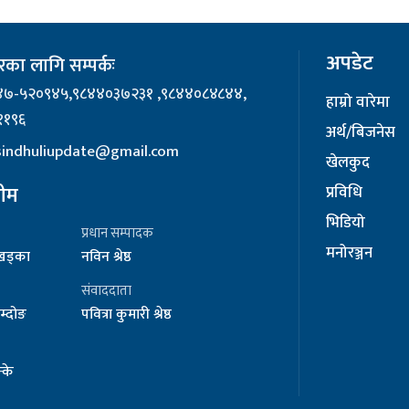
अपडेट
का लागि सम्पर्कः
४७-५२०९४५,९८४४०३७२३१ ,९८४४०८४८४४,
हाम्रो वारेमा
११९६
अर्थ/बिजनेस
 sindhuliupdate@gmail.com
खेलकुद
टीम
प्रविधि
भिडियो
प्रधान सम्पादक
मनोरञ्जन
र खड्का
नविन श्रेष्ठ
संवाददाता
म्दोङ
पवित्रा कुमारी श्रेष्ठ
्के