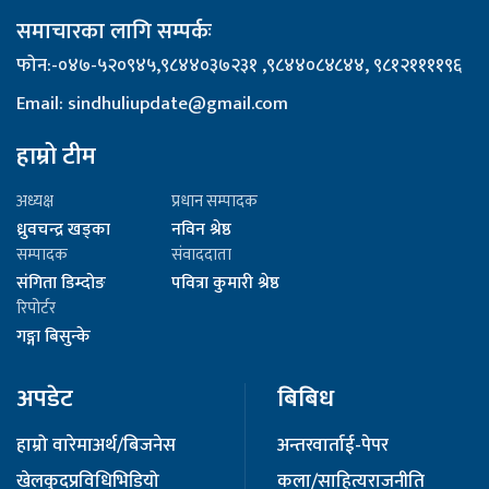
समाचारका लागि सम्पर्कः
फोन:-०४७-५२०९४५,९८४४०३७२३१ ,९८४४०८४८४४, ९८१२११११९६
Email: sindhuliupdate@gmail.com
हाम्रो टीम
अध्यक्ष
प्रधान सम्पादक
ध्रुवचन्द्र खड्का
नविन श्रेष्ठ
सम्पादक
संवाददाता
संगिता डिम्दोङ
पवित्रा कुमारी श्रेष्ठ
रिपोर्टर
गङ्गा बिसुन्के
अपडेट
बिबिध
हाम्रो वारेमा
अर्थ/बिजनेस
अन्तरवार्ता
ई-पेपर
खेलकुद
प्रविधि
भिडियो
कला/साहित्य
राजनीति