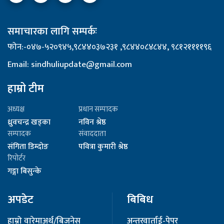
समाचारका लागि सम्पर्कः
फोन:-०४७-५२०९४५,९८४४०३७२३१ ,९८४४०८४८४४, ९८१२११११९६
Email: sindhuliupdate@gmail.com
हाम्रो टीम
अध्यक्ष
प्रधान सम्पादक
ध्रुवचन्द्र खड्का
नविन श्रेष्ठ
सम्पादक
संवाददाता
संगिता डिम्दोङ
पवित्रा कुमारी श्रेष्ठ
रिपोर्टर
गङ्गा बिसुन्के
अपडेट
बिबिध
हाम्रो वारेमा
अर्थ/बिजनेस
अन्तरवार्ता
ई-पेपर