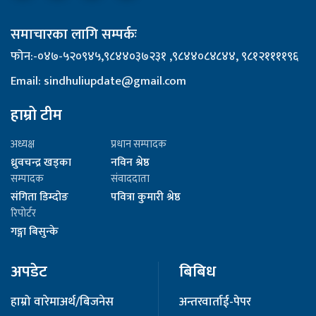
समाचारका लागि सम्पर्कः
फोन:-०४७-५२०९४५,९८४४०३७२३१ ,९८४४०८४८४४, ९८१२११११९६
Email: sindhuliupdate@gmail.com
हाम्रो टीम
अध्यक्ष
प्रधान सम्पादक
ध्रुवचन्द्र खड्का
नविन श्रेष्ठ
सम्पादक
संवाददाता
संगिता डिम्दोङ
पवित्रा कुमारी श्रेष्ठ
रिपोर्टर
गङ्गा बिसुन्के
अपडेट
बिबिध
हाम्रो वारेमा
अर्थ/बिजनेस
अन्तरवार्ता
ई-पेपर