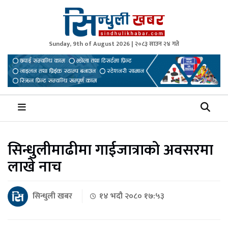
Sunday, 9th of August 2026 | २०८३ साउन २४ गते
Sindhuli Khabar
News from Sindhuli Nepal
सिन्धुलीमाढीमा गाईजात्राको अवसरमा
लाखे नाच
सिन्धुली खबर
१४ भदौ २०८० १७:५३