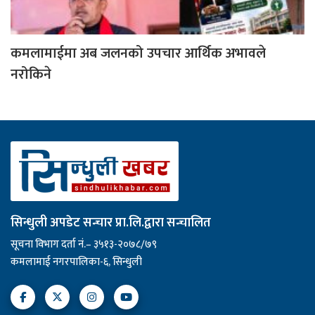
कमलामाईमा अब जलनको उपचार आर्थिक अभावले
नरोकिने
सिन्धुली अपडेट सन्चार प्रा.लि.द्वारा सन्चालित
सूचना विभाग दर्ता नं.– ३५१३-२०७८/७९
कमलामाई नगरपालिका-६, सिन्धुली