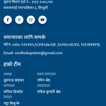
सूचना विभाग दर्ता नं.– ३५१३-२०७८/७९
कमलामाई नगरपालिका-६, सिन्धुली
समाचारका लागि सम्पर्कः
फोन:-०४७-५२०९४५,९८४४०३७२३१ ,९८४४०८४८४४, ९८१२११११९६
Email: sindhuliupdate@gmail.com
हाम्रो टीम
अध्यक्ष
प्रधान सम्पादक
ध्रुवचन्द्र खड्का
नविन श्रेष्ठ
सम्पादक
संवाददाता
संगिता डिम्दोङ
पवित्रा कुमारी श्रेष्ठ
रिपोर्टर
गङ्गा बिसुन्के