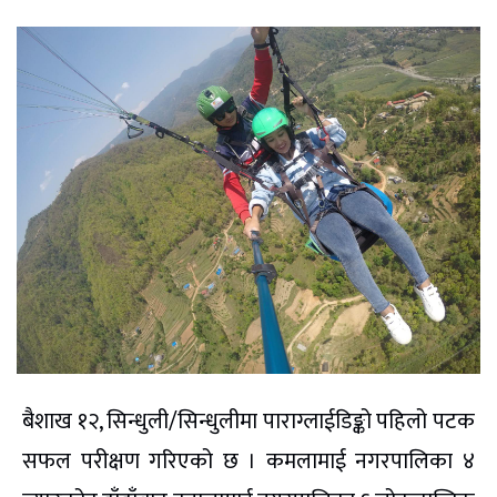
बैशाख १२, सिन्धुली/सिन्धुलीमा पाराग्लाईडिङ्को पहिलो पटक
सफल परीक्षण गरिएको छ । कमलामाई नगरपालिका ४