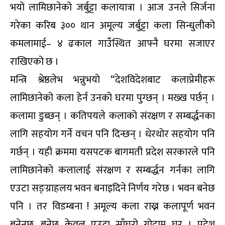
भयो लामिछानेको जर्बुट्टा कलायात्रा । आज उनले सिर्जना
गरेका करिब ३०० थान अमूल्य जर्बुट्टा कला सिन्धुलीको
कमलामाई– ४ ढकाल गाउँस्थित आफ्नै घरमा सजाएर
राखिएको छ ।
मन्त्रि श्रेष्ठलेभ भन्नुभयो “देशविदेशबाट कलाप्रेमीहरू
लामिछानेको कला हेर्न उनको घरमा पुग्छन् । मख्ख पर्छन् ।
कलामा डुब्छन् । कतिपयले कलाको संरक्षण र सम्बर्द्धनका
लागि सहयोग गर्ने वचन पनि दिन्छन् । धेरथोर सहयोग पनि
गर्छन् । यही क्रममा यसपटक बागमती प्रदेश सरकारले पनि
लामिछानेको कलालाई संरक्षण र सम्बर्द्धन गर्नका लागि
एउटा सङ्ग्राहलय भवन बनाइदिने निर्णय गरेछ । भवन बनेछ
पनि । तर विडम्बना ! अमूल्य कला राख्न कलापूर्ण भवन
बनेनछ, बनेछ केवल एउटा साँघुरो गोदाम घर । प्रदेश