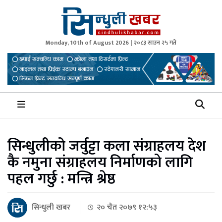
Monday, 10th of August 2026 | २०८३ साउन २५ गते
Sindhuli Khabar
News from Sindhuli Nepal
सिन्धुलीको जर्वुट्टा कला संग्राहलय देश
कै नमुना संग्राहलय निर्माणको लागि
पहल गर्छु : मन्त्रि श्रेष्ठ
सिन्धुली खबर
२० चैत २०७९ १२:५३