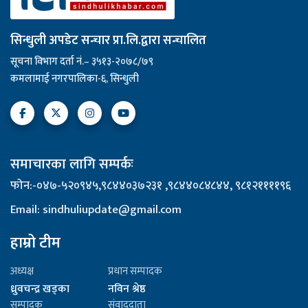
सिन्धुली अपडेट सन्चार प्रा.लि.द्वारा सन्चालित
सूचना विभाग दर्ता नं.– ३५१३-२०७८/७९
कमलामाई नगरपालिका-६, सिन्धुली
समाचारका लागि सम्पर्कः
फोन:-०४७-५२०९४५,९८४४०३७२३१ ,९८४४०८४८४४, ९८१२११११९६
Email: sindhuliupdate@gmail.com
हाम्रो टीम
अध्यक्ष
प्रधान सम्पादक
ध्रुवचन्द्र खड्का
नविन श्रेष्ठ
सम्पादक
संवाददाता