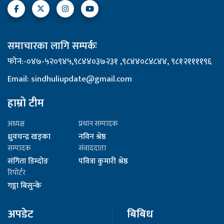
समाचारका लागि सम्पर्कः
फोन:-०४७-५२०९४५,९८४४०३७२३१ ,९८४४०८४८४४, ९८१२११११९६
Email: sindhuliupdate@gmail.com
हाम्रो टीम
अध्यक्ष
प्रधान सम्पादक
ध्रुवचन्द्र खड्का
नविन श्रेष्ठ
सम्पादक
संवाददाता
संगिता डिम्दोङ
पवित्रा कुमारी श्रेष्ठ
रिपोर्टर
गङ्गा बिसुन्के
अपडेट
बिबिध