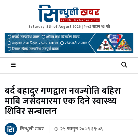
Saturday, 8th of August 2026 | २०८३ साउन २३ गते
Sindhuli Khabar
News from Sindhuli Nepal
बर्द बहादुर गणद्वारा नवज्योति बहिरा
माबि जसेदमारमा एक दिने स्वास्थ्य
शिविर सन्चालन
सिन्धुली खबर
२५ फागुन २०७९ १९:०६