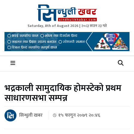
Saturday, 8th of August 2026 | २०८३ साउन २३ गते
Sindhuli Khabar
News from Sindhuli Nepal
भद्रकाली सामुदायिक होमस्टेको प्रथम
साधारणसभा सम्पन्न
सिन्धुली खबर
१५ फागुन २०७९ २०:४६