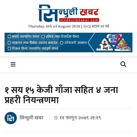
Thursday, 6th of August 2026 | २०८३ साउन २१ गते
Sindhuli Khabar
News from Sindhuli Nepal
१ सय १५ केजी गाँजा सहित ४ जना
प्रहरी नियन्त्रणमा
सिन्धुली खबर
११ फागुन २०७९ २१:१९