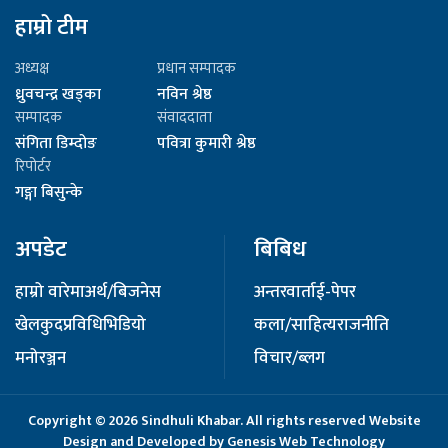
हाम्रो टीम
अध्यक्ष
प्रधान सम्पादक
ध्रुवचन्द्र खड्का
नविन श्रेष्ठ
सम्पादक
संवाददाता
संगिता डिम्दोङ
पवित्रा कुमारी श्रेष्ठ
रिपोर्टर
गङ्गा बिसुन्के
अपडेट
बिबिध
हाम्रो वारेमा
अर्थ/बिजनेस
अन्तरवार्ता
ई-पेपर
खेलकुद
प्रविधि
भिडियो
कला/साहित्य
राजनीति
मनोरञ्जन
विचार/ब्लग
Copyright © 2026 Sindhuli Khabar. All rights reserved Website
Design and Developed by
Genesis Web Technology