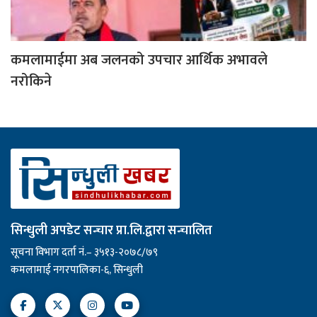
कमलामाईमा अब जलनको उपचार आर्थिक अभावले
नरोकिने
सिन्धुली अपडेट सन्चार प्रा.लि.द्वारा सन्चालित
सूचना विभाग दर्ता नं.– ३५१३-२०७८/७९
कमलामाई नगरपालिका-६, सिन्धुली