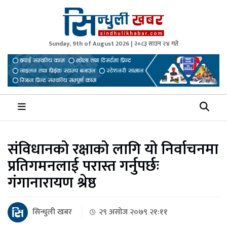
Sunday, 9th of August 2026 | २०८३ साउन २४ गते
Sindhuli Khabar
News from Sindhuli Nepal
संविधानको रक्षाको लागि यो निर्वाचनमा
प्रतिगमनलाई परास्त गर्नुपर्छः
गंगानारायण श्रेष्ठ
सिन्धुली खबर
२९ असोज २०७९ २१:११