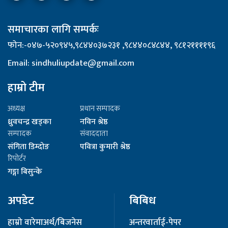
समाचारका लागि सम्पर्कः
फोन:-०४७-५२०९४५,९८४४०३७२३१ ,९८४४०८४८४४, ९८१२११११९६
Email: sindhuliupdate@gmail.com
हाम्रो टीम
अध्यक्ष
प्रधान सम्पादक
ध्रुवचन्द्र खड्का
नविन श्रेष्ठ
सम्पादक
संवाददाता
संगिता डिम्दोङ
पवित्रा कुमारी श्रेष्ठ
रिपोर्टर
गङ्गा बिसुन्के
अपडेट
बिबिध
हाम्रो वारेमा
अर्थ/बिजनेस
अन्तरवार्ता
ई-पेपर