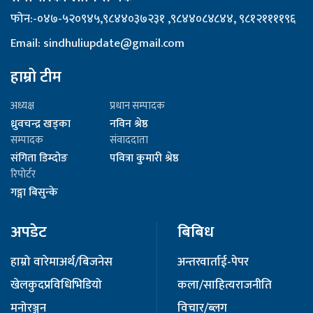
फोन:-०४७-५२०९४५,९८४४०३७२३१ ,९८४४०८४८४४, ९८१२११११९६
Email: sindhuliupdate@gmail.com
हाम्रो टीम
अध्यक्ष
प्रधान सम्पादक
ध्रुवचन्द्र खड्का
नविन श्रेष्ठ
सम्पादक
संवाददाता
संगिता डिम्दोङ
पवित्रा कुमारी श्रेष्ठ
रिपोर्टर
गङ्गा बिसुन्के
अपडेट
बिबिध
हाम्रो वारेमा
अर्थ/बिजनेस
अन्तरवार्ता
ई-पेपर
खेलकुद
प्रविधि
भिडियो
कला/साहित्य
राजनीति
मनोरञ्जन
विचार/ब्लग