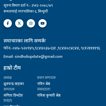
सूचना विभाग दर्ता नं.– ३५१३-२०७८/७९
कमलामाई नगरपालिका-६, सिन्धुली
समाचारका लागि सम्पर्कः
फोन:-०४७-५२०९४५,९८४४०३७२३१ ,९८४४०८४८४४, ९८१२११११९६
Email: sindhuliupdate@gmail.com
हाम्रो टीम
अध्यक्ष
प्रधान सम्पादक
ध्रुवचन्द्र खड्का
नविन श्रेष्ठ
सम्पादक
संवाददाता
संगिता डिम्दोङ
पवित्रा कुमारी श्रेष्ठ
रिपोर्टर