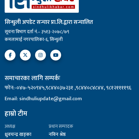
सिन्धुली अपडेट सन्चार प्रा.लि.द्वारा सन्चालित
सूचना विभाग दर्ता नं.– ३५१३-२०७८/७९
कमलामाई नगरपालिका-६, सिन्धुली
समाचारका लागि सम्पर्कः
फोन:-०४७-५२०९४५,९८४४०३७२३१ ,९८४४०८४८४४, ९८१२११११९६
Email: sindhuliupdate@gmail.com
हाम्रो टीम
अध्यक्ष
प्रधान सम्पादक
ध्रुवचन्द्र खड्का
नविन श्रेष्ठ