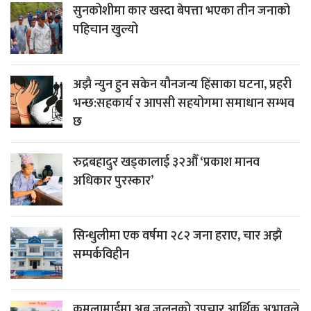
सुनकोशीमा कार खस्दा बेपत्ता भएका तीन जनाको
पहिचान खुल्यो
अझै न्युन हुन सकेन यौनजन्य हिंसाका घटना, प्रहरी
भन्छ:सहकार्य र आपसी सहयोगमा समाधान सम्भव
छ
रुद्रबहादुर खड्कालाई ३२औँ ‘प्रकाश मानव
अधिकार पुरस्कार’
सिन्धुलीमा एक वर्षमा २८२ जना हराए, चार अझै
सम्पर्कविहीन
कमलामाईमा अब जलनको उपचार आर्थिक अभावले