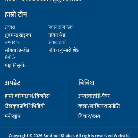
हाम्रो टीम
अध्यक्ष
प्रधान सम्पादक
ध्रुवचन्द्र खड्का
नविन श्रेष्ठ
सम्पादक
संवाददाता
संगिता डिम्दोङ
पवित्रा कुमारी श्रेष्ठ
रिपोर्टर
गङ्गा बिसुन्के
अपडेट
बिबिध
हाम्रो वारेमा
अर्थ/बिजनेस
अन्तरवार्ता
ई-पेपर
खेलकुद
प्रविधि
भिडियो
कला/साहित्य
राजनीति
मनोरञ्जन
विचार/ब्लग
Copyright © 2026 Sindhuli Khabar. All rights reserved Website