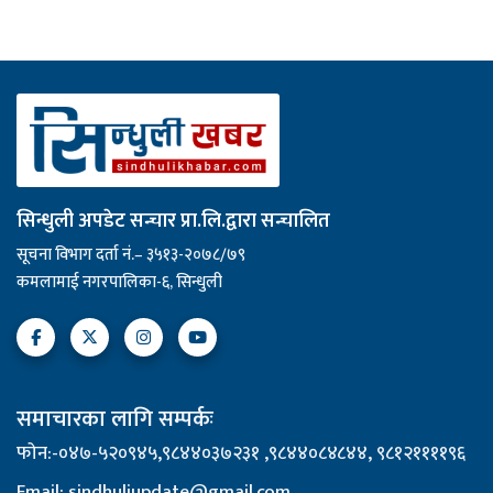
सिन्धुली अपडेट सन्चार प्रा.लि.द्वारा सन्चालित
सूचना विभाग दर्ता नं.– ३५१३-२०७८/७९
कमलामाई नगरपालिका-६, सिन्धुली
समाचारका लागि सम्पर्कः
फोन:-०४७-५२०९४५,९८४४०३७२३१ ,९८४४०८४८४४, ९८१२११११९६
Email: sindhuliupdate@gmail.com