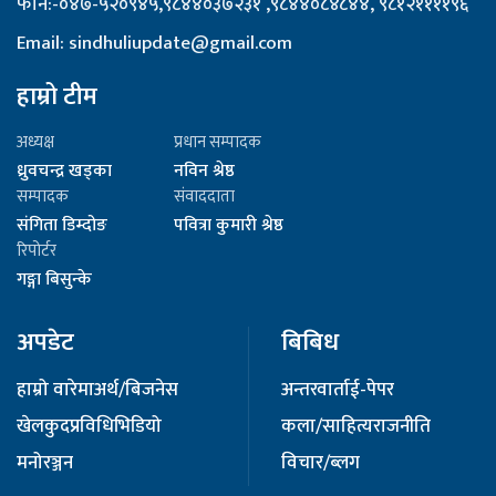
फोन:-०४७-५२०९४५,९८४४०३७२३१ ,९८४४०८४८४४, ९८१२११११९६
Email: sindhuliupdate@gmail.com
हाम्रो टीम
अध्यक्ष
प्रधान सम्पादक
ध्रुवचन्द्र खड्का
नविन श्रेष्ठ
सम्पादक
संवाददाता
संगिता डिम्दोङ
पवित्रा कुमारी श्रेष्ठ
रिपोर्टर
गङ्गा बिसुन्के
अपडेट
बिबिध
हाम्रो वारेमा
अर्थ/बिजनेस
अन्तरवार्ता
ई-पेपर
खेलकुद
प्रविधि
भिडियो
कला/साहित्य
राजनीति
मनोरञ्जन
विचार/ब्लग