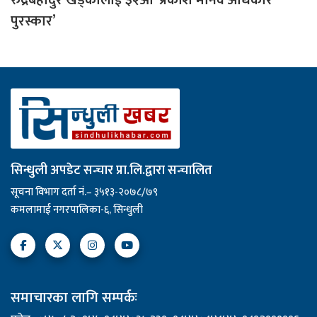
रुद्रबहादुर खड्कालाई ३२औँ ‘प्रकाश मानव अधिकार
पुरस्कार’
सिन्धुली अपडेट सन्चार प्रा.लि.द्वारा सन्चालित
सूचना विभाग दर्ता नं.– ३५१३-२०७८/७९
कमलामाई नगरपालिका-६, सिन्धुली
समाचारका लागि सम्पर्कः