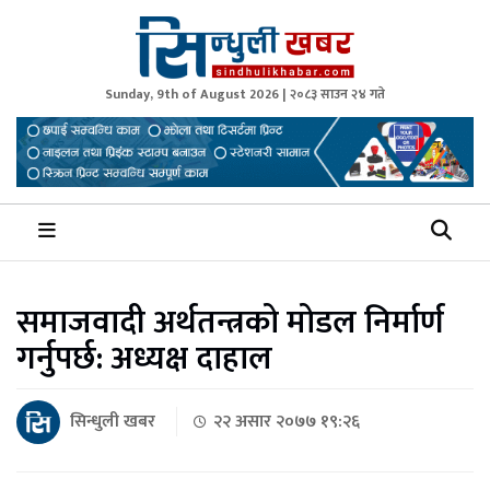
Sunday, 9th of August 2026 | २०८३ साउन २४ गते
Sindhuli Khabar
News from Sindhuli Nepal
समाजवादी अर्थतन्त्रको मोडल निर्मार्ण
गर्नुपर्छ: अध्यक्ष दाहाल
सिन्धुली खबर
२२ असार २०७७ १९:२६