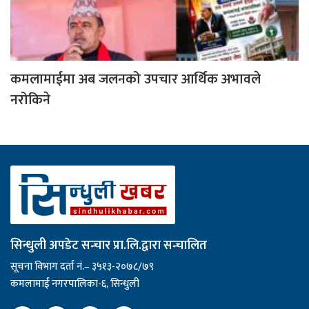
कमलामाईमा अब जलनको उपचार आर्थिक अभावले
नरोकिने
सिन्धुली अपडेट सन्चार प्रा.लि.द्वारा सन्चालित
सूचना विभाग दर्ता नं.– ३५१३-२०७८/७९
कमलामाई नगरपालिका-६, सिन्धुली