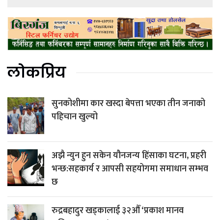
लोकप्रिय
सुनकोशीमा कार खस्दा बेपत्ता भएका तीन जनाको
पहिचान खुल्यो
अझै न्युन हुन सकेन यौनजन्य हिंसाका घटना, प्रहरी
भन्छ:सहकार्य र आपसी सहयोगमा समाधान सम्भव
छ
रुद्रबहादुर खड्कालाई ३२औँ ‘प्रकाश मानव