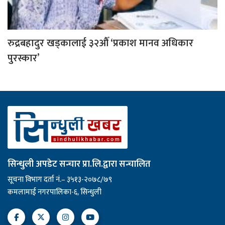
रुद्रबहादुर खड्कालाई ३२औँ ‘प्रकाश मानव अधिकार
पुरस्कार’
सिन्धुली अपडेट सन्चार प्रा.लि.द्वारा सन्चालित
सूचना विभाग दर्ता नं.– ३५१३-२०७८/७९
कमलामाई नगरपालिका-६, सिन्धुली