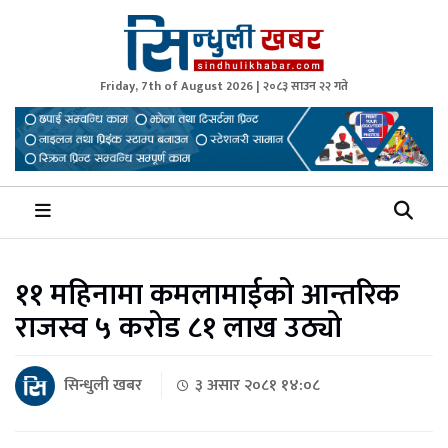
Friday, 7th of August 2026 | २०८३ साउन २२ गते
Sindhuli Khabar
News from Sindhuli Nepal
११ महिनामा कमलामाईको आन्तरिक
राजस्व ५ करोड ८१ लाख उठ्यो
सिन्धुली खबर
३ असार २०८१ १४:०८