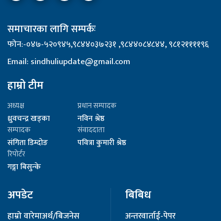
समाचारका लागि सम्पर्कः
फोन:-०४७-५२०९४५,९८४४०३७२३१ ,९८४४०८४८४४, ९८१२११११९६
Email: sindhuliupdate@gmail.com
हाम्रो टीम
अध्यक्ष
प्रधान सम्पादक
ध्रुवचन्द्र खड्का
नविन श्रेष्ठ
सम्पादक
संवाददाता
संगिता डिम्दोङ
पवित्रा कुमारी श्रेष्ठ
रिपोर्टर
गङ्गा बिसुन्के
अपडेट
बिबिध
हाम्रो वारेमा
अर्थ/बिजनेस
अन्तरवार्ता
ई-पेपर