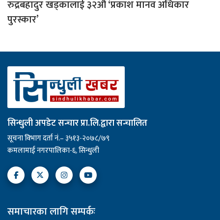
रुद्रबहादुर खड्कालाई ३२औँ ‘प्रकाश मानव अधिकार
पुरस्कार’
सिन्धुली अपडेट सन्चार प्रा.लि.द्वारा सन्चालित
सूचना विभाग दर्ता नं.– ३५१३-२०७८/७९
कमलामाई नगरपालिका-६, सिन्धुली
समाचारका लागि सम्पर्कः