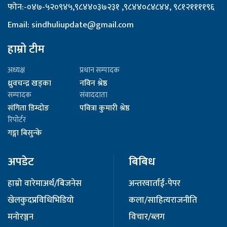
फोन:-०४७-५२०९४५,९८४४०३७२३१ ,९८४४०८४८४४, ९८१२११११९६
Email: sindhuliupdate@gmail.com
हाम्रो टीम
अध्यक्ष
प्रधान सम्पादक
ध्रुवचन्द्र खड्का
नविन श्रेष्ठ
सम्पादक
संवाददाता
संगिता डिम्दोङ
पवित्रा कुमारी श्रेष्ठ
रिपोर्टर
गङ्गा बिसुन्के
अपडेट
बिबिध
हाम्रो वारेमा
अर्थ/बिजनेस
अन्तरवार्ता
ई-पेपर
खेलकुद
प्रविधि
भिडियो
कला/साहित्य
राजनीति
मनोरञ्जन
विचार/ब्लग