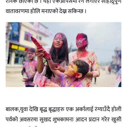
रौनक छाएको छ । यहाँ एकआपसमा रंग लगाएर सौहाद्र्रपूर्ण
वातावरणमा होलि मनाएको देख्न सकिन्छ ।
बालक,युवा देखि बृद्ध बृद्धाहरु एक अर्कालाई रंग्याउँदै होली
पर्वको अवसरमा सुखद शुभकामना आदन प्रदान गरेर खुसी