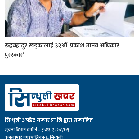
रुद्रबहादुर खड्कालाई ३२औँ ‘प्रकाश मानव अधिकार
पुरस्कार’
सिन्धुली अपडेट सन्चार प्रा.लि.द्वारा सन्चालित
सूचना विभाग दर्ता नं.– ३५१३-२०७८/७९
कमलामाई नगरपालिका-६, सिन्धुली