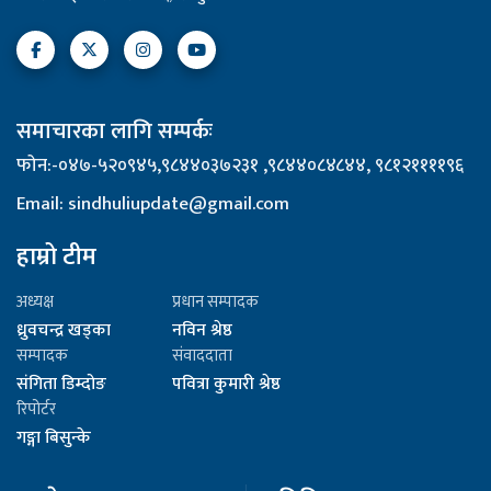
समाचारका लागि सम्पर्कः
फोन:-०४७-५२०९४५,९८४४०३७२३१ ,९८४४०८४८४४, ९८१२११११९६
Email: sindhuliupdate@gmail.com
हाम्रो टीम
अध्यक्ष
प्रधान सम्पादक
ध्रुवचन्द्र खड्का
नविन श्रेष्ठ
सम्पादक
संवाददाता
संगिता डिम्दोङ
पवित्रा कुमारी श्रेष्ठ
रिपोर्टर
गङ्गा बिसुन्के