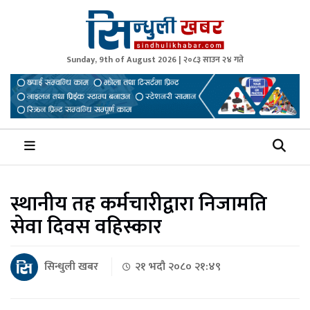
Sunday, 9th of August 2026 | २०८३ साउन २४ गते
Sindhuli Khabar
News from Sindhuli Nepal
स्थानीय तह कर्मचारीद्वारा निजामति
सेवा दिवस वहिस्कार
सिन्धुली खबर
२१ भदौ २०८० २१:४९