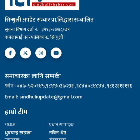
सिन्धुली अपडेट सन्चार प्रा.लि.द्वारा सन्चालित
सूचना विभाग दर्ता नं.– ३५१३-२०७८/७९
कमलामाई नगरपालिका-६, सिन्धुली
समाचारका लागि सम्पर्कः
फोन:-०४७-५२०९४५,९८४४०३७२३१ ,९८४४०८४८४४, ९८१२११११९६
Email: sindhuliupdate@gmail.com
हाम्रो टीम
अध्यक्ष
प्रधान सम्पादक
ध्रुवचन्द्र खड्का
नविन श्रेष्ठ