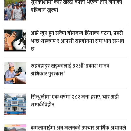
सुनकोशीमा कार खस्दा बेपत्ता भएका तीन जनाको
पहिचान खुल्यो
अझै न्युन हुन सकेन यौनजन्य हिंसाका घटना, प्रहरी
भन्छ:सहकार्य र आपसी सहयोगमा समाधान सम्भव
छ
रुद्रबहादुर खड्कालाई ३२औँ ‘प्रकाश मानव
अधिकार पुरस्कार’
सिन्धुलीमा एक वर्षमा २८२ जना हराए, चार अझै
सम्पर्कविहीन
कमलामाईमा अब जलनको उपचार आर्थिक अभावले