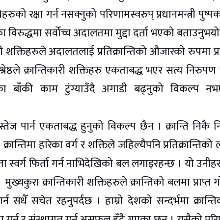
धिहरुको रक्षा गर्न नसक्नुको परिणामस्वरुप् प्रधानमन्त्री पुष
राईका विरुद्धमा सर्वोच्च अदालतमा मुद्दा दर्ता भएको बताउनुभयो
न्तिकारी शक्तिहरुले अदालतलाई प्रतिक्रान्तिको औजारको रुपमा प
श्रेष्ठले क्रान्तिकारी शक्तिहरु एकताबद्ध भएर सत्य निरुपण
याका बाँकी काम टुंग्याउँदै अगाडी बढ्नुको विकल्प न
 निस्तेज पार्न एकताबद्ध हुनुको विकल्प छैन । क्रान्ति निकै न
हो । क्रान्तिमा हारेका वर्ग र शक्तिले जहिल्यैपनि प्रतिक्रान्तिको
्ता स्वर्ग फिर्ता गर्न नाभिदेखिको बल लगाइरहन्छ । यो उनीह
 मुख्यकुरा क्रान्तिकारी शक्तिहरुले क्रान्तिको बलमा प्राप्त 
 गर्न सधैँ सचेत रहनुपर्दछ । हाम्रो देशको सन्दर्भमा क्रान्त
षा गर्न र संस्थागत गर्न असफल हुँदै गएका छन् । यसैको पर