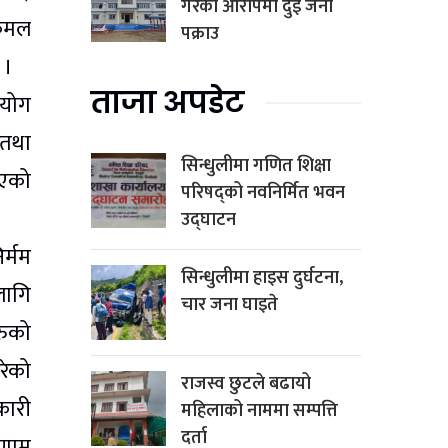
गरेको आरोपमा दुई जना
्पकमल
पक्राउ
 ।
ताजा अपडेट
्रयोग
 तथा
सिन्धुलीमा गणित शिक्षा
भएको
परिषद्को नवनिर्मित भवन
उद्घाटन
िर्मम
सिन्धुलीमा हाइस दुर्घटना,
 लागि
चार जना घाइते
रुको
गरेको
राजस्व छुटले बढायो
िकारी
महिलाको नाममा सम्पत्ति
दर्ता
िणाम