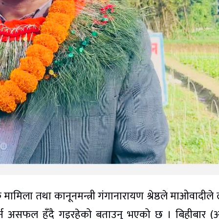
मामिला तथा कानूनमन्त्री गंगानारायण श्रेष्ठले माओवादीले 
त गर्न असफल हुँदै गइरहेको बताउनु भएको छ । बिहीबार 