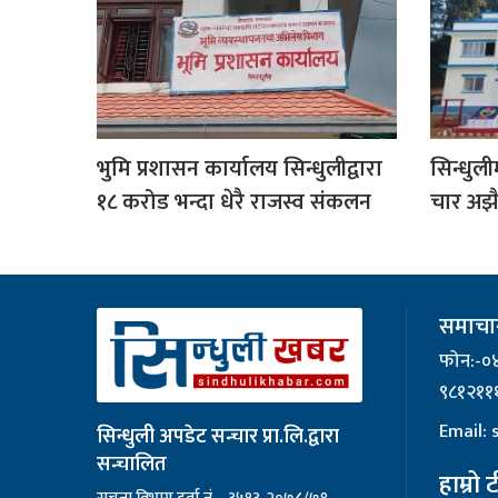
भुमि प्रशासन कार्यालय सिन्धुलीद्वारा
सिन्धुल
१८ करोड भन्दा धेरै राजस्व संकलन
चार अझै
समाचार
फोन:-०
९८१२११
Email:
सिन्धुली अपडेट सन्चार प्रा.लि.द्वारा
सन्चालित
हाम्रो 