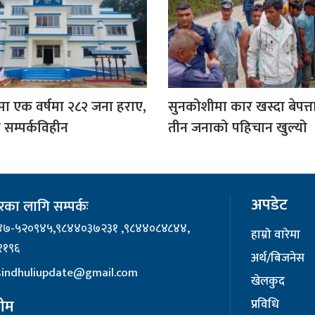
ीमा एक वर्षमा २८२ जना हराए,
सुनकोशीमा कार खस्दा बेपत्
 सम्पर्कविहीन
तीन जनाको पहिचान खुल्यो
अपडेट
का लागि सम्पर्कः
४७-५२०९४५,९८४४०३७२३१ ,९८४४०८४८४४,
हाम्रो वारेमा
११९६
अर्थ/बिजनेस
 sindhuliupdate@gmail.com
खेलकुद
टीम
प्रविधि