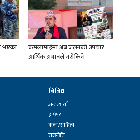
ता भएका
कमलामाईमा अब जलनको उपचार
आर्थिक अभावले नरोकिने
बिबिध
अन्तरवार्ता
ई-पेपर
कला/साहित्य
राजनीति