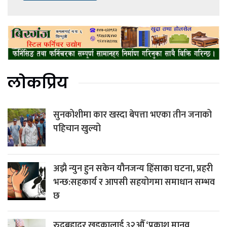
लोकप्रिय
सुनकोशीमा कार खस्दा बेपत्ता भएका तीन जनाको
पहिचान खुल्यो
अझै न्युन हुन सकेन यौनजन्य हिंसाका घटना, प्रहरी
भन्छ:सहकार्य र आपसी सहयोगमा समाधान सम्भव
छ
रुद्रबहादुर खड्कालाई ३२औँ ‘प्रकाश मानव