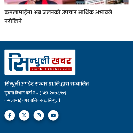
कमलामाईमा अब जलनको उपचार आर्थिक अभावले
नरोकिने
सिन्धुली अपडेट सन्चार प्रा.लि.द्वारा सन्चालित
सूचना विभाग दर्ता नं.– ३५१३-२०७८/७९
कमलामाई नगरपालिका-६, सिन्धुली