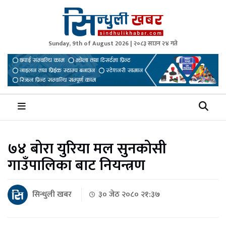
Sunday, 9th of August 2026 | २०८३ साउन २४ गते
Sindhuli Khabar
News from Sindhuli Nepal
७४ बोरा युरिया मल सुनकोसी
गाउँपालिका बाट नियन्त्रण
सिन्धुली खबर
३० जेठ २०८० २१:३७