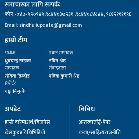
समाचारका लागि सम्पर्कः
फोन:-०४७-५२०९४५,९८४४०३७२३१ ,९८४४०८४८४४, ९८१२११११९६
Email: sindhuliupdate@gmail.com
हाम्रो टीम
अध्यक्ष
प्रधान सम्पादक
ध्रुवचन्द्र खड्का
नविन श्रेष्ठ
सम्पादक
संवाददाता
संगिता डिम्दोङ
पवित्रा कुमारी श्रेष्ठ
रिपोर्टर
गङ्गा बिसुन्के
अपडेट
बिबिध
हाम्रो वारेमा
अर्थ/बिजनेस
अन्तरवार्ता
ई-पेपर
खेलकुद
प्रविधि
भिडियो
कला/साहित्य
राजनीति