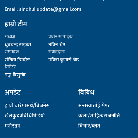
Email: sindhuliupdate@gmail.com
हाम्रो टीम
अध्यक्ष
प्रधान सम्पादक
ध्रुवचन्द्र खड्का
नविन श्रेष्ठ
सम्पादक
संवाददाता
संगिता डिम्दोङ
पवित्रा कुमारी श्रेष्ठ
रिपोर्टर
गङ्गा बिसुन्के
अपडेट
बिबिध
हाम्रो वारेमा
अर्थ/बिजनेस
अन्तरवार्ता
ई-पेपर
खेलकुद
प्रविधि
भिडियो
कला/साहित्य
राजनीति
मनोरञ्जन
विचार/ब्लग