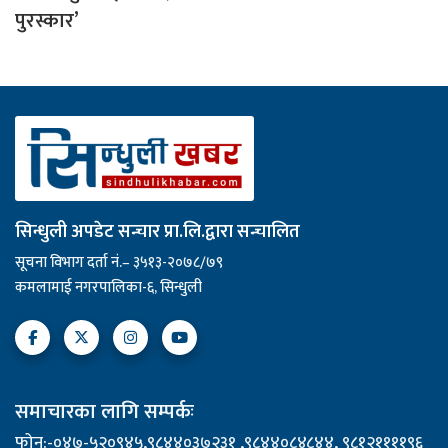
पुरस्कार’
सिन्धुली अपडेट सन्चार प्रा.लि.द्वारा सन्चालित
सूचना विभाग दर्ता नं.– ३५१३-२०७८/७९
कमलामाई नगरपालिका-६, सिन्धुली
समाचारका लागि सम्पर्कः
फोन:-०४७-५२०९४५,९८४४०३७२३१ ,९८४४०८४८४४, ९८१२११११९६