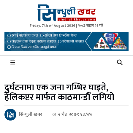
Friday, 7th of August 2026 | २०८३ साउन २१ गते
Sindhuli Khabar
News from Sindhuli Nepal
दुर्घटनामा एक जना गम्भिर घाइते,
हेलिकप्टर मार्फत काठमान्डौँ लगियो
सिन्धुली खबर
२ चैत २०७९ १३:५५