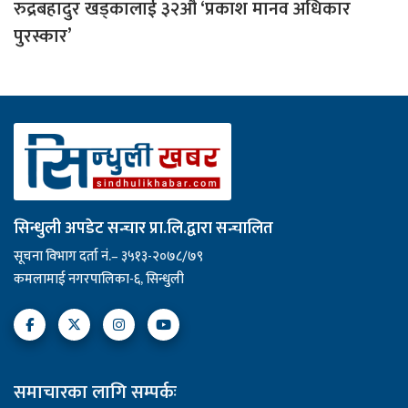
रुद्रबहादुर खड्कालाई ३२औँ ‘प्रकाश मानव अधिकार
पुरस्कार’
सिन्धुली अपडेट सन्चार प्रा.लि.द्वारा सन्चालित
सूचना विभाग दर्ता नं.– ३५१३-२०७८/७९
कमलामाई नगरपालिका-६, सिन्धुली
समाचारका लागि सम्पर्कः