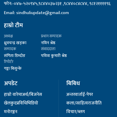
फोन:-०४७-५२०९४५,९८४४०३७२३१ ,९८४४०८४८४४, ९८१२११११९६
Email: sindhuliupdate@gmail.com
हाम्रो टीम
अध्यक्ष
प्रधान सम्पादक
ध्रुवचन्द्र खड्का
नविन श्रेष्ठ
सम्पादक
संवाददाता
संगिता डिम्दोङ
पवित्रा कुमारी श्रेष्ठ
रिपोर्टर
गङ्गा बिसुन्के
अपडेट
बिबिध
हाम्रो वारेमा
अर्थ/बिजनेस
अन्तरवार्ता
ई-पेपर
खेलकुद
प्रविधि
भिडियो
कला/साहित्य
राजनीति
मनोरञ्जन
विचार/ब्लग