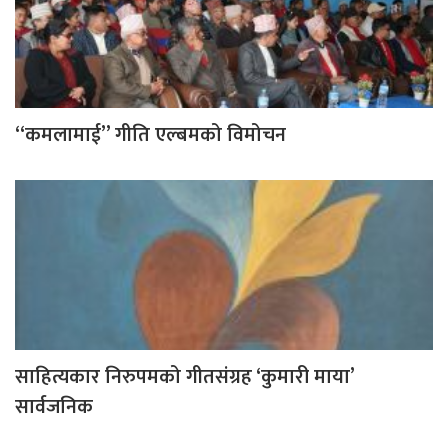
“कमलामाई” गीति एल्बमको विमोचन
साहित्यकार निरुपमको गीतसंग्रह ‘कुमारी माया’
सार्वजनिक