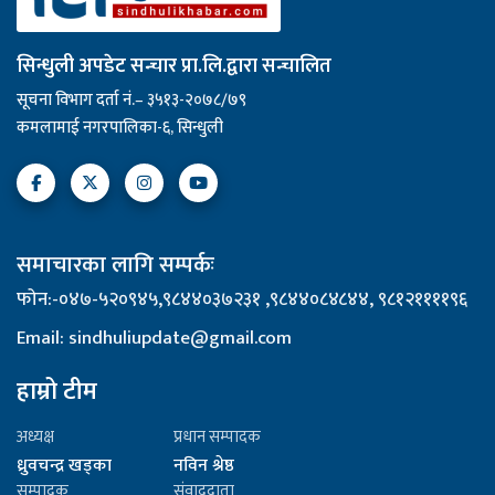
सिन्धुली अपडेट सन्चार प्रा.लि.द्वारा सन्चालित
सूचना विभाग दर्ता नं.– ३५१३-२०७८/७९
कमलामाई नगरपालिका-६, सिन्धुली
समाचारका लागि सम्पर्कः
फोन:-०४७-५२०९४५,९८४४०३७२३१ ,९८४४०८४८४४, ९८१२११११९६
Email: sindhuliupdate@gmail.com
हाम्रो टीम
अध्यक्ष
प्रधान सम्पादक
ध्रुवचन्द्र खड्का
नविन श्रेष्ठ
सम्पादक
संवाददाता