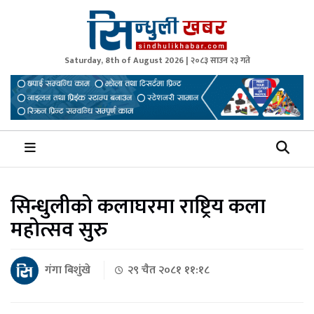
Saturday, 8th of August 2026 | २०८३ साउन २३ गते
Sindhuli Khabar
News from Sindhuli Nepal
सिन्धुलीको कलाघरमा राष्ट्रिय कला
महोत्सव सुरु
गंगा बिशुंखे
२९ चैत २०८१ ११:१८