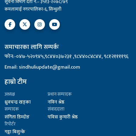
सूचना विभाग दर्ता नं.– ३५१३-२०७८/७९
कमलामाई नगरपालिका-६, सिन्धुली
समाचारका लागि सम्पर्कः
फोन:-०४७-५२०९४५,९८४४०३७२३१ ,९८४४०८४८४४, ९८१२११११९६
Email: sindhuliupdate@gmail.com
हाम्रो टीम
अध्यक्ष
प्रधान सम्पादक
ध्रुवचन्द्र खड्का
नविन श्रेष्ठ
सम्पादक
संवाददाता
संगिता डिम्दोङ
पवित्रा कुमारी श्रेष्ठ
रिपोर्टर
गङ्गा बिसुन्के