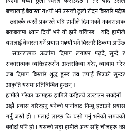
दिएमा बच्चा ठूलो स्वरले कराउँदछ । तर यदि उसले
बच्चालाई बेवास्ता ग¥यो भने उसको ठूलो रोदन बिस्तारै मर्दछ
। ठ्याक्कै त्यस्तै प्रकारले यदि हामीले दिमागको नकारात्मक
बकबकमा ध्यान दियौं भने यो झनै चर्किन्छ । यदि हामीले
यसलाई बेवास्ता गर्ने प्रयास ग¥यौं भने बिस्तारै ठिकमा आउँछ
। सकारात्मक ऊर्जामा दिमाग लगाएर पढ्दै, सुन्दै र
सकारात्मक व्यक्तिहरूसँग अन्तरक्रिया गरेर, ब्यायाम गरेर
जब दिमाग बिस्तारै शुद्ध हुन्छ तव तपाईं भित्रको सुन्दर
आकृति यसमा प्रतिबिम्बित हुन्छन् ।
हामीले गरेका कामहरु हामिले कहिल्यै उल्टाउन सक्दैनौं ।
अझै प्रयास गरिरहनु भनेको पानीबाट निम्बू हटाउने प्रयास
गर्नु जस्तै हो । मलाई लाग्छ कि यसो गर्नु भनेको समयको
बर्बादी पनि हो । यसको सट्टा हामीले अन्य सहि चीजहरू थप्ने