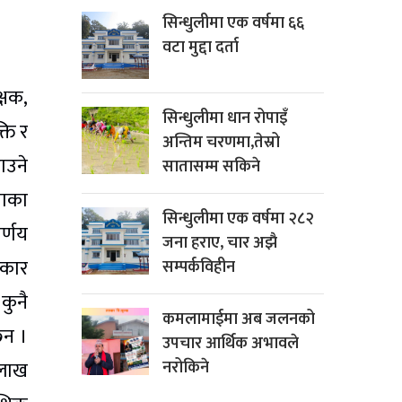
सिन्धुलीमा एक वर्षमा ६६
वटा मुद्दा दर्ता
्षक,
सिन्धुलीमा धान रोपाइँ
ति र
अन्तिम चरणमा,तेस्रो
ाउने
सातासम्म सकिने
ताका
सिन्धुलीमा एक वर्षमा २८२
र्णय
जना हराए, चार अझै
रकार
सम्पर्कविहीन
कुनै
कमलामाईमा अब जलनको
ैन ।
उपचार आर्थिक अभावले
 लाख
नरोकिने