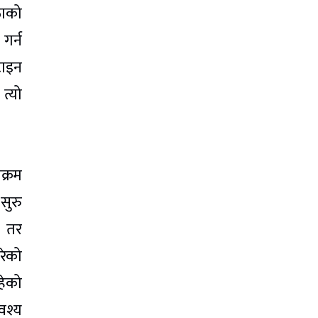
ठाको
गर्न
टाइन
त्यो
क्रम
सुरु
। तर
रेको
हेको
वश्य