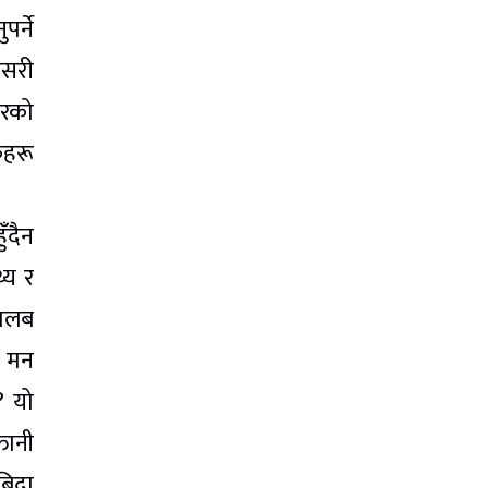
र्ने
यसरी
ारको
कहरू
ँदैन
थ्य र
 तलब
न मन
? यो
तानी
 बिदा