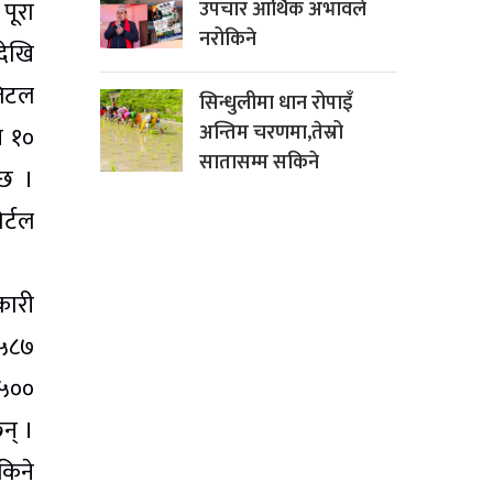
पूरा
उपचार आर्थिक अभावले
नरोकिने
देखि
जिटल
सिन्धुलीमा धान रोपाइँ
अन्तिम चरणमा,तेस्रो
ि १०
सातासम्म सकिने
 छ ।
र्टल
कारी
३५८७
 ५००
न् ।
किने