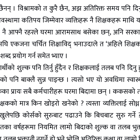
ैनन् । विश्रामको त कुरै छैन, अझ अतिरिक्त समय पनि दिनुप
अवस्थामा कतिपय जिम्मेवार व्यक्तिहरू नै शिक्षकहरू माथि 
षक नै आफ्नै रहरले घरमा आरामसाथ बसेका छन्, अनि सरक
 अघि एकजना चर्चित शिक्षाविद् भनाउदाले त ‘अहिले शिक्ष
शब्द प्रयोग गर्न समेत भ्याए ।
थीको शुल्क पनि तिर्नु हुँदैन र शिक्षकलाई तलब पनि दिनु हु
िँडेको पनि बाक्लै सुन्न पाइन्छ । त्यसो भए यो अवधिमा स्वास्
ेकका प्रायः सबै कर्मचारीहरू घरमा बिदामा छन् । ककसको
्षकको मात्र किन खोइरो खनेको ? त्यस्ता व्यक्तिलाई सोध्
ुलेपछि कोर्सको सुरुबाट पढाउने कि बिचबाट सुरु गर्ने 
तका वर्षहरूमा नियमित लामो बिदाको शुल्क वा तलब भुक्
 या तलब भुक्तानी नगर्ने हो भने भोलि अतिरिक्त कक्षा वा लामो