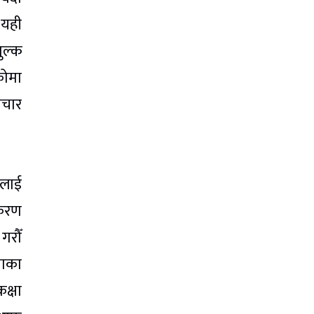
 यही
ुल्क
कोमा
िचार
ूलाई
ीकरण
गरौँ
ताका
क्षा