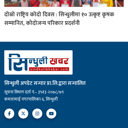
दोस्रो राष्ट्रिय कोदो दिवस : सिन्धुलीमा १० उत्कृष्ट कृषक
सम्मानित, कोदोजन्य परिकार प्रदर्शनी
सिन्धुली अपडेट सन्चार प्रा.लि.द्वारा सन्चालित
सूचना विभाग दर्ता नं.– ३५१३-२०७८/७९
कमलामाई नगरपालिका-६, सिन्धुली