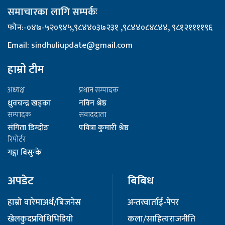
समाचारका लागि सम्पर्कः
फोन:-०४७-५२०९४५,९८४४०३७२३१ ,९८४४०८४८४४, ९८१२११११९६
Email: sindhuliupdate@gmail.com
हाम्रो टीम
अध्यक्ष
प्रधान सम्पादक
ध्रुवचन्द्र खड्का
नविन श्रेष्ठ
सम्पादक
संवाददाता
संगिता डिम्दोङ
पवित्रा कुमारी श्रेष्ठ
रिपोर्टर
गङ्गा बिसुन्के
अपडेट
बिबिध
हाम्रो वारेमा
अर्थ/बिजनेस
अन्तरवार्ता
ई-पेपर
खेलकुद
प्रविधि
भिडियो
कला/साहित्य
राजनीति