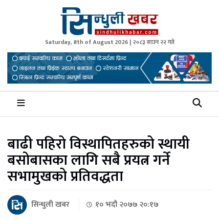
Saturday, 8th of August 2026 | २०८३ साउन २२ गते
Sindhuli Khabar
News from Sindhuli Nepal
बाढी पहिरो विस्थापितहरुको स्थायी
बसोबासका लागि सबै प्रयत्न गर्ने
सभामुखको प्रतिवद्धता
सिन्धुली खबर
१० भदौ २०७७ २०:१७