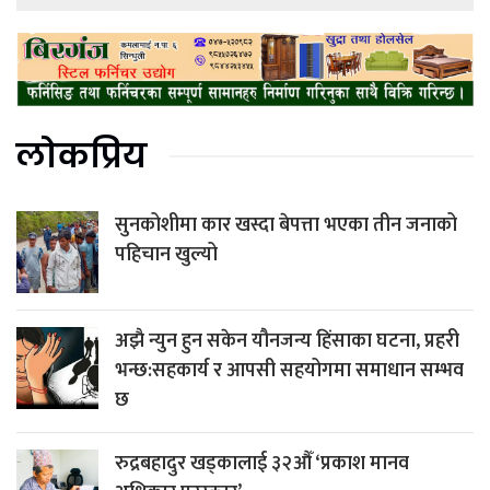
लोकप्रिय
सुनकोशीमा कार खस्दा बेपत्ता भएका तीन जनाको
पहिचान खुल्यो
अझै न्युन हुन सकेन यौनजन्य हिंसाका घटना, प्रहरी
भन्छ:सहकार्य र आपसी सहयोगमा समाधान सम्भव
छ
रुद्रबहादुर खड्कालाई ३२औँ ‘प्रकाश मानव