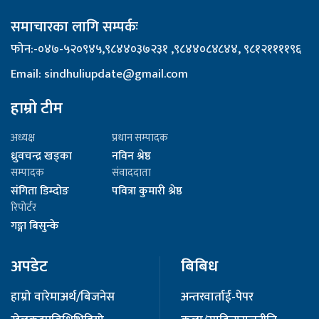
समाचारका लागि सम्पर्कः
फोन:-०४७-५२०९४५,९८४४०३७२३१ ,९८४४०८४८४४, ९८१२११११९६
Email: sindhuliupdate@gmail.com
हाम्रो टीम
अध्यक्ष
प्रधान सम्पादक
ध्रुवचन्द्र खड्का
नविन श्रेष्ठ
सम्पादक
संवाददाता
संगिता डिम्दोङ
पवित्रा कुमारी श्रेष्ठ
रिपोर्टर
गङ्गा बिसुन्के
अपडेट
बिबिध
हाम्रो वारेमा
अर्थ/बिजनेस
अन्तरवार्ता
ई-पेपर