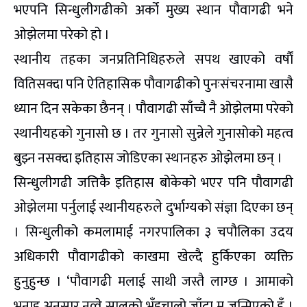
भएपनि सिन्धुलीगढीको अर्को मुख्य स्थान पौवागढी भने
ओझेलमा परेको हो ।
स्थानीय तहका जनप्रतिनिधिहरुले सपथ खाएको वर्षाैं
वितिसक्दा पनि ऐतिहासिक पौवागढीको पुनःसंचरनामा खासै
ध्यान दिन सकेका छैनन् । पौवागढी साँच्चै नै ओझेलमा परेको
स्थानीयहको गुनासो छ । तर गुनासो सुन्नेले गुनासोको महत्व
बुझ्न नसक्दा इतिहास जोडिएका स्थानहरु ओझेलमा छन् ।
सिन्धुलीगढी जत्तिकै इतिहास बोकेको भएर पनि पौवागढी
ओझेलमा पर्नुलाई स्थानीयहरुले दुर्भाग्यको संज्ञा दिएका छन्
। सिन्धुलीको कमलामाई नगरपालिका ३ चपौलिका उदय
अधिकारी पौवागढीको काखमा खेल्दै हुर्किएका व्यक्ति
हुनुहुन्छ । ‘पौवागढी मलाई साथी जस्तै लाग्छ । आमाको
भनाइ अनुसार नव्वे सालको भुँइचालो जाँदा म जन्मिएको हुँ ।