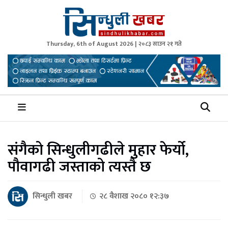
Thursday, 6th of August 2026 | २०८३ साउन २१ गते
Sindhuli Khabar
News from Sindhuli Nepal
संगैको सिन्धुलीगढीले मुहार फेर्यो,
पौवागढी जस्ताको त्यस्तै छ
सिन्धुली खबर
२८ वैशाख २०८० १२:३७