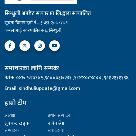
सिन्धुली अपडेट सन्चार प्रा.लि.द्वारा सन्चालित
सूचना विभाग दर्ता नं.– ३५१३-२०७८/७९
कमलामाई नगरपालिका-६, सिन्धुली
समाचारका लागि सम्पर्कः
फोन:-०४७-५२०९४५,९८४४०३७२३१ ,९८४४०८४८४४, ९८१२११११९६
Email: sindhuliupdate@gmail.com
हाम्रो टीम
अध्यक्ष
प्रधान सम्पादक
ध्रुवचन्द्र खड्का
नविन श्रेष्ठ
सम्पादक
संवाददाता