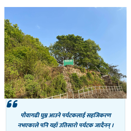
पौवागढी घुम्न आउने पर्यटकलाई सहजिकरण
नभएकाले पनि यहाँ उतिसारो पर्यटक जादैनन् ।