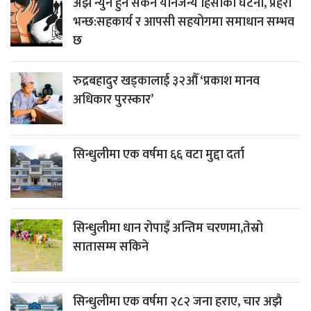
अझै न्युन हुन सकेन यौनजन्य हिंसाका घटना, प्रहरी
भन्छ:सहकार्य र आपसी सहयोगमा समाधान सम्भव
छ
रुद्रबहादुर खड्कालाई ३२औँ ‘प्रकाश मानव
अधिकार पुरस्कार’
सिन्धुलीमा एक वर्षमा ६६ वटा मुद्दा दर्ता
सिन्धुलीमा धान रोपाइँ अन्तिम चरणमा,तेस्रो
सातासम्म सकिने
सिन्धुलीमा एक वर्षमा २८२ जना हराए, चार अझै